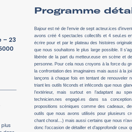
Programme détai
Bajour est né de l’envie de sept acteur.ices d’inv
avons créé 4 spectacles collectifs et 4 seul.es e
e – 23
écrire pour et par le plateau des histoires origina
35000
que nous souhaitons le plus large possible. Il s’agi
libérée de la part du metteur.euse en scène et de
personne. Pour cela nous croyons à la force du grou
la confrontation des imaginaires mais aussi à la jo
lançons à chaque fois en tentant de renouveler no
triant les outils féconds et inféconds que nous gla
l’extérieur, mais surtout en l’adaptant au s
technicien.nes engagé.es dans sa concepti
é
propositions scéniques comme des cadeaux, de
outils que nous avons utilisés pour plusieurs c
chant choral…) mais aussi certains que nous n’av
 plus
donc l’occasion de détailler et d’approfondir ceux