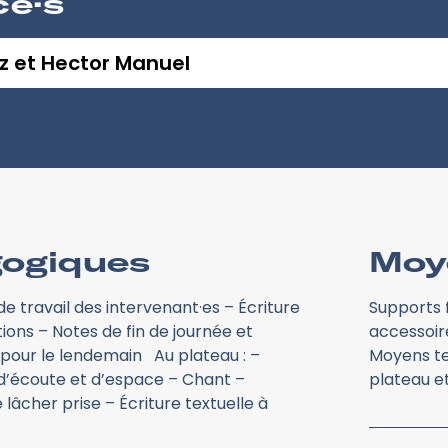
ce·s
az et Hector Manuel
ogiques
Moy
de travail des intervenant·es – Écriture
Supports f
ons – Notes de fin de journée et
accessoire
our le lendemain Au plateau : –
Moyens tec
 d’écoute et d’espace – Chant –
plateau et
e lâcher prise – Écriture textuelle à