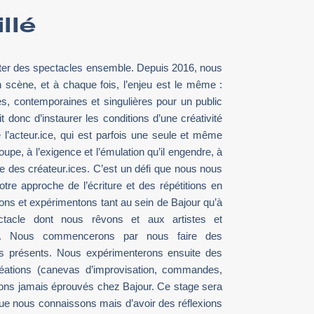
llé
enter des spectacles ensemble. Depuis 2016, nous
n scène, et à chaque fois, l’enjeu est le même :
les, contemporaines et singulières pour un public
t donc d’instaurer les conditions d’une créativité
 l’acteur.ice, qui est parfois une seule et même
pe, à l’exigence et l’émulation qu’il engendre, à
ie des créateur.ices. C’est un défi que nous nous
tre approche de l’écriture et des répétitions en
nons et expérimentons tant au sein de Bajour qu’à
pectacle dont nous rêvons et aux artistes et
on. Nous commencerons par nous faire des
s présents. Nous expérimenterons ensuite des
réations (canevas d’improvisation, commandes,
ons jamais éprouvés chez Bajour. Ce stage sera
 que nous connaissons mais d’avoir des réflexions