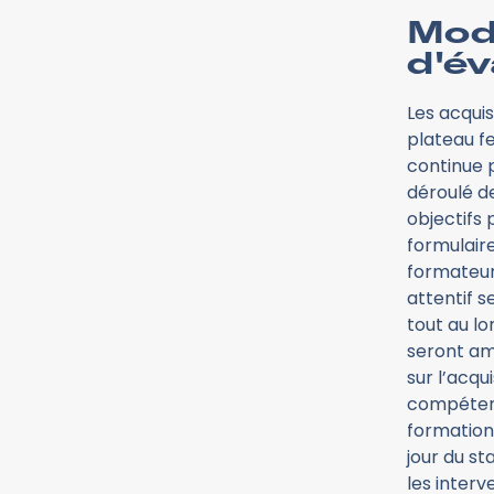
Mod
d'év
Les acquis
plateau fe
continue p
déroulé d
objectifs
formulaire
formateur
attentif s
tout au lo
seront am
sur l’acqu
compétenc
formation 
jour du st
les interv